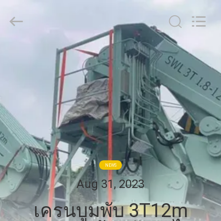
WUXI
OUCO
INTERNATIONAL
GROUP
CO.,
LTD.
All
Rights
บ้าน
Reserved.
สินค้า
วิดีโอ
รายการ
NEWS
Aug 31, 2023
VR
เครนบูมพับ 3T12m