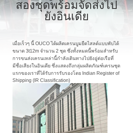
เกี่ยว
สองชุดพร้อมจัดส่งไป
กับ
ยังอินเดีย
เรา
เมื่อเร็วๆ นี้ OUCO ได้ผลิตเครนบูมยืดไสลด์แบบพับได้
ทัวร์
ขนาด 3t12m จำนวน 2 ชุด ซึ่งทั้งหมดนี้พร้อมสำหรับ
การขนส่งเครนเหล่านี้กำลังเดินทางไปยังอู่ต่อเรือที่
โรงงาน
มีชื่อเสียงในอินเดีย ซึ่งแสดงถึงกลุ่มผลิตภัณฑ์เครนชุด
แรกของเราที่ได้รับการรับรองโดย Indian Register of
Shipping (IR Classification)
การ
ควบคุม
คุณภาพ