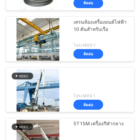
เกี่ยว
ติดต่อ
กับ
เครนห้องเครื่องยนต์ไฟฟ้า
19
เรา
10 ตันสำหรับเรือ
หอยคว้าถัง
โปร่ง MOQ:1
ทัวร์
ติดต่อ
โรงงาน
การ
30
โปร่ง MOQ:1
ควบคุม
ติดต่อ
ถังคว้าไฮดรอลิก
คุณภาพ
5T15M เครื่องกีฬากลาง