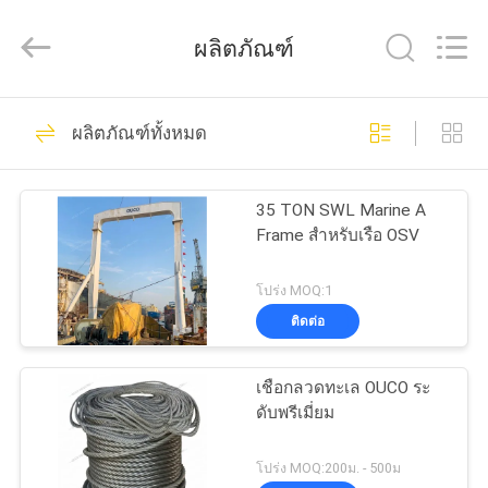
WUXI
OUCO
INTERNATIONAL
ผลิตภัณฑ์
GROUP
CO.,
LTD.
All
Rights
38
บ้าน
Reserved.
ผลิตภัณฑ์ทั้งหมด
เครนคว้าถัง
สินค้า
35 TON SWL Marine A
Frame สําหรับเรือ OSV
วิดีโอ
โปร่ง MOQ:1
ติดต่อ
49
รายการ
เชือกลวดทะเล OUCO ระ
VR
ถังคว้าเครื่องจักรกล
ดับพรีเมี่ยม
โปร่ง MOQ:200ม. - 500ม