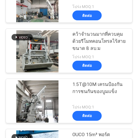
ข่าว
โปร่ง MOQ:1
ติดต่อ
57
กรณี
คว้ารีโมทคอนโทรล
คว้าจำนวนมากที่ควบคุม
ด้วยรีโมทคอนโทรลไร้สาย
CONTACT
ไร้สาย
ขนาด 8 ลบ.ม
US
โปร่ง MOQ:1
ติดต่อ
แผนผัง
1.5T@10M เครนป้องกัน
123
การชนกันของบูมแข็ง
เว็บไซต์
เครนทะเล
โปร่ง MOQ:1
นโยบาย
ติดต่อ
ความ
OUCO 15m³ พอร์ต