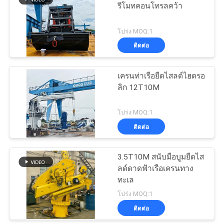
รีโมทคอนโทรลคว้า
เป็น
20
โปร่ง MOQ:1
ส่วน
ติดต่อ
เครนฐานนอกชายฝั่ง
ตัว
เครนท่าเรือยืดไสลด์ไฮดรอ
ลิก 12T10M
โปร่ง MOQ:1
ติดต่อ
33
3.5T10M สนับมือบูมยืดไส
เครนบนเรือ
ลด์ดาดฟ้าเรือเครนทาง
ทะเล
โปร่ง MOQ:1
ติดต่อ