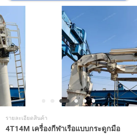
ข่าว
กรณี
CONTACT
US
แผนผัง
เว็บไซต์
นโยบาย
รายละเอียดสินค้า
4T14M เครื่องกีฬาเรือแบบกระดูกมือ
ความ