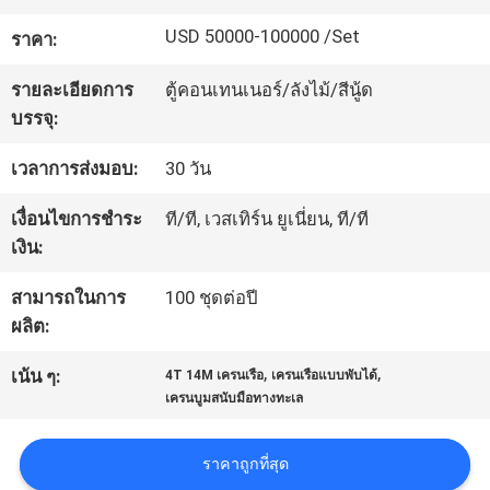
เกี่ยว
USD 50000-100000 /Set
ราคา:
กับ
รายละเอียดการ
ตู้คอนเทนเนอร์/ลังไม้/สีนู้ด
เรา
บรรจุ:
เวลาการส่งมอบ:
30 วัน
ทัวร์
เงื่อนไขการชำระ
ที/ที, เวสเทิร์น ยูเนี่ยน, ที/ที
โรงงาน
เงิน:
สามารถในการ
100 ชุดต่อปี
การ
ผลิต:
ควบคุม
,
,
เน้น ๆ:
4T 14M เครนเรือ
เครนเรือแบบพับได้
เครนบูมสนับมือทางทะเล
คุณภาพ
ราคาถูกที่สุด