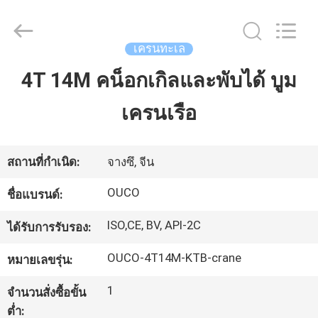
WUXI
OUCO
INTERNATIONAL
GROUP
CO.,
เครนทะเล
LTD.
All
Rights
4T 14M คน็อกเกิลและพับได้ บูม
บ้าน
Reserved.
เครนเรือ
สินค้า
สถานที่กำเนิด:
จางซึ, จีน
วิดีโอ
OUCO
ชื่อแบรนด์:
ISO,CE, BV, API-2C
ได้รับการรับรอง:
รายการ
OUCO-4T14M-KTB-crane
หมายเลขรุ่น:
VR
1
จำนวนสั่งซื้อขั้น
ต่ำ: