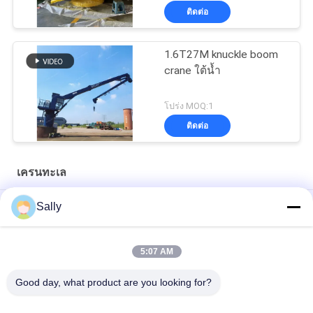
ติดต่อ
1.6T27M knuckle boom
crane ใต้น้ำ
โปร่ง MOQ:1
ติดต่อ
เครนทะเล
เชือกลวดทะเล OUCO ระดับพรีเมี่ยม
Sally
10T20M Knuckle Boom Lift Crane
5:07 AM
5T15M เครื่องกีฬากลาง
Good day, what product are you looking for?
หมวดหมู่ยอดนิยม
ทั้งหมด