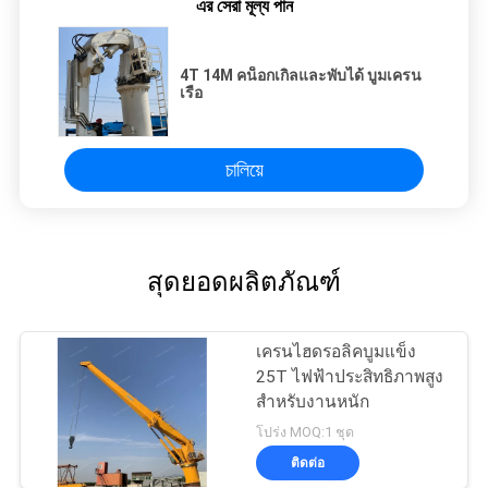
এর সেরা মূল্য পান
4T 14M คน็อกเกิลและพับได้ บูมเครน
เรือ
চালিয়ে
สุดยอดผลิตภัณฑ์
เครนไฮดรอลิคบูมแข็ง
25T ไฟฟ้าประสิทธิภาพสูง
สำหรับงานหนัก
โปร่ง MOQ:1 ชุด
ติดต่อ