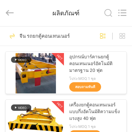
WUXI
OUCO
INTERNATIONAL
ผลิตภัณฑ์
GROUP
CO.,
LTD.
All
Rights
38
บ้าน
Reserved.
จีน รถยกตู้คอนเทนเนอร์
เครนคว้าถัง
สินค้า
HOT
อุปกรณ์บาร์คานยกตู้
คอนเทนเนอร์อัตโนมัติ
มาตรฐาน 20 ฟุต
วิดีโอ
โปร่ง MOQ:1 ชุด
สอบถามทันที
49
รายการ
HOT
เครื่องยกตู้คอนเทนเนอร์
VR
ถังคว้าเครื่องจักรกล
แบบกึ่งอัตโนมัติความแข็ง
แรงสูง 40 ฟุต
โปร่ง MOQ:1 ชุด