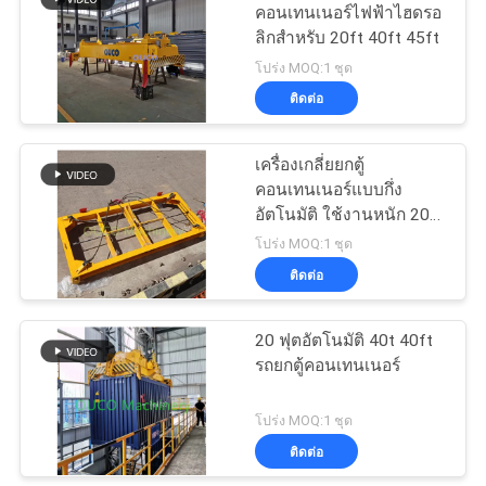
คอนเทนเนอร์ไฟฟ้าไฮดรอ
เป็น
ลิกสำหรับ 20ft 40ft 45ft
20
โปร่ง MOQ:1 ชุด
ส่วน
ติดต่อ
เครนฐานนอกชายฝั่ง
ตัว
เครื่องเกลี่ยยกตู้
คอนเทนเนอร์แบบกึ่ง
อัตโนมัติ ใช้งานหนัก 20
ฟุตด้วยตนเอง
โปร่ง MOQ:1 ชุด
ติดต่อ
33
20 ฟุตอัตโนมัติ 40t 40ft
เครนบนเรือ
รถยกตู้คอนเทนเนอร์
โปร่ง MOQ:1 ชุด
ติดต่อ