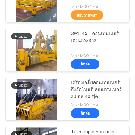
ข่าว
โปร่ง MOQ:1 ชุด
สอบถามทันที
57
กรณี
คว้ารีโมทคอนโทรล
SWL 45T คอนเทนเนอร์
เครนกระจาย
CONTACT
ไร้สาย
US
โปร่ง MOQ:1 ชุด
ติดต่อ
แผนผัง
เครื่องเกลี่ยคอนเทนเนอร์
123
กึ่งอัตโนมัติ คอนเทนเนอร์
เว็บไซต์
20 ฟุต 40 ฟุต
เครนทะเล
โปร่ง MOQ:1 ชุด
นโยบาย
ติดต่อ
ความ
Telescopic Spreader