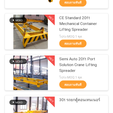
เกี่ยว
สอบถามทันที
กับ
HOT
CE Standard 20ft
19
เรา
Mechanical Container
Lifting Spreader
หอยคว้าถัง
โปร่ง MOQ:1 ชุด
ทัวร์
สอบถามทันที
โรงงาน
HOT
Semi Auto 20ft Port
Solution Crane Lifting
Spreader
การ
30
โปร่ง MOQ:1 ชุด
ควบคุม
สอบถามทันที
ถังคว้าไฮดรอลิก
คุณภาพ
HOT
30t รถยกตู้คอนเทนเนอร์