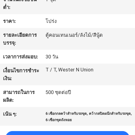
เกี่ยว
ต่ำ:
กับ
ราคา:
โปร่ง
เรา
รายละเอียดการ
ตู้คอนเทนเนอร์/ลังไม้/สีนู้ด
บรรจุ:
ทัวร์
เวลาการส่งมอบ:
30 วัน
โรงงาน
T / T, Wester N Union
เงื่อนไขการชำระ
เงิน:
การ
สามารถในการ
500 ชุดต่อปี
ควบคุม
ผลิต:
,
,
คุณภาพ
เน้น ๆ:
6 เชือกกลคว้าสำหรับรถขุด
คว้ากลปิดผนึกสำหรับรถขุด
6 เชือกขุดถังหอย