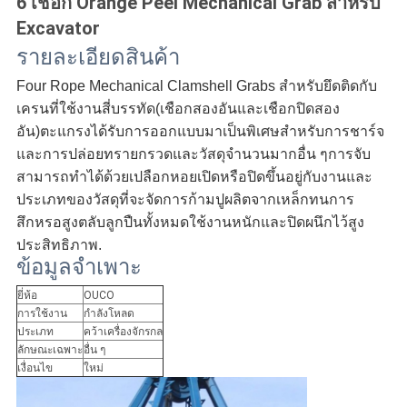
6 เชือก Orange Peel Mechanical Grab สำหรับ
เป็น
Excavator
รายละเอียดสินค้า
ส่วน
Four Rope Mechanical Clamshell Grabs สำหรับยึดติดกับ
ตัว
เครนที่ใช้งานสี่บรรทัด(เชือกสองอันและเชือกปิดสอง
อัน)ตะแกรงได้รับการออกแบบมาเป็นพิเศษสำหรับการชาร์จ
และการปล่อยทรายกรวดและวัสดุจำนวนมากอื่น ๆการจับ
สามารถทำได้ด้วยเปลือกหอยเปิดหรือปิดขึ้นอยู่กับงานและ
ประเภทของวัสดุที่จะจัดการก้ามปูผลิตจากเหล็กทนการ
สึกหรอสูงตลับลูกปืนทั้งหมดใช้งานหนักและปิดผนึกไว้สูง
ประสิทธิภาพ.
ข้อมูลจำเพาะ
ยี่ห้อ
OUCO
การใช้งาน
กำลังโหลด
ประเภท
คว้าเครื่องจักรกล
ลักษณะเฉพาะ
อื่น ๆ
เงื่อนไข
ใหม่