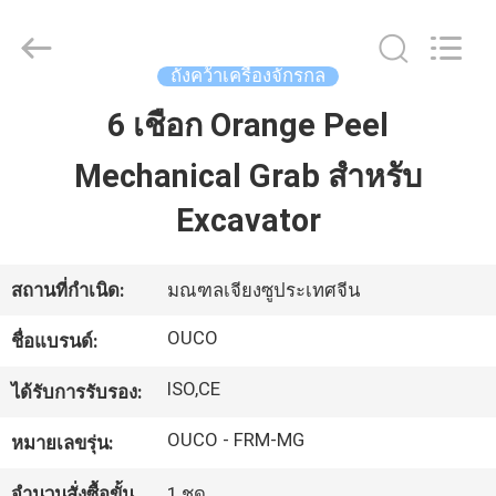
WUXI
OUCO
INTERNATIONAL
GROUP
CO.,
ถังคว้าเครื่องจักรกล
LTD.
All
Rights
6 เชือก Orange Peel
บ้าน
Reserved.
Mechanical Grab สำหรับ
สินค้า
Excavator
วิดีโอ
สถานที่กำเนิด:
มณฑลเจียงซูประเทศจีน
OUCO
ชื่อแบรนด์:
รายการ
ISO,CE
ได้รับการรับรอง:
VR
OUCO - FRM-MG
หมายเลขรุ่น:
จำนวนสั่งซื้อขั้น
1 ชุด