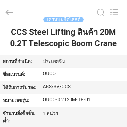
WUXI
OUCO
INTERNATIONAL
GROUP
CO.,
เครนบูมยืดไสลด์
LTD.
All
Rights
CCS Steel Lifting สินค้า 20M
บ้าน
Reserved.
0.2T Telescopic Boom Crane
สินค้า
สถานที่กำเนิด:
ประเทศจีน
วิดีโอ
OUCO
ชื่อแบรนด์:
ABS/BV/CCS
ได้รับการรับรอง:
รายการ
OUCO-0.2T20M-TB-01
หมายเลขรุ่น:
VR
จำนวนสั่งซื้อขั้น
1 หน่วย
ต่ำ: