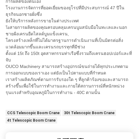
การผลิตของตนเอง
โรงงานการจัดการที่ยอดเยี่ยมของยุโรปที่มีประสบการณ์ 47 ปีใน
ธุรกิจนอกชายฝั่งซึ่ง
ยังให้
บริการหลังการขายในต่างประเทศ
สายการผลิตของคุณครอบคลุมเครนบูมสนับมือในทะเลและนอก
โอ
ชายฝั่งเครนยืดไสลด์บูมแข็ง
เครน,
โครงสร้างเหล็กที่ไม่ได้มาตรฐานการดำเนินงานที่เป็นมิตรต่อสิ่ง
แวดล้อมมากขึ้นและเครนรถบรรทุกที่มีช่วง
ตั้งแต่ 15t ถึง 150t อุตสาหกรรมท่าเรือซึ่งรวมถึงเครนฮอปเปอร์และที่
จับ
OUCO Machinery สามารถสร้างอุปกรณ์ขนถ่ายได้ทุกประเภทตาม
การออกแบบของเราเอง แต่ยังเป็นไปตามแบบที่กำหนด
เราสร้างผลิตภัณฑ์ตามการรับรองใด ๆ ที่ลูกค้าร้องขอและสามารถ
สร้างขึ้นเพื่อใช้ในการทำงานและภายใต้สถานการณ์ที่หนักหน่วง
รุนแรงสำหรับอุณหภูมิในการทำงาน - 40C ตามนั้น
CCS Telescopic Boom Crane
30t Telescopic Boom Crane
4t Telescopic Boom Crane