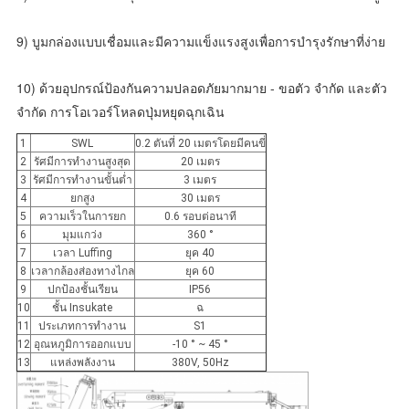
9) บูมกล่องแบบเชื่อมและมีความแข็งแรงสูงเพื่อการบำรุงรักษาที่ง่าย
10) ด้วยอุปกรณ์ป้องกันความปลอดภัยมากมาย - ขอตัว จำกัด และตัว 
จำกัด การโอเวอร์โหลดปุ่มหยุดฉุกเฉิน
1
SWL
0.2 ตันที่ 20 เมตรโดยมีคนขี่
2
รัศมีการทำงานสูงสุด
20 เมตร
3
รัศมีการทำงานขั้นต่ำ
3 เมตร
4
ยกสูง
30 เมตร
5
ความเร็วในการยก
0.6 รอบต่อนาที
6
มุมแกว่ง
360 °
7
เวลา Luffing
ยุค 40
8
เวลากล้องส่องทางไกล
ยุค 60
9
ปกป้องชั้นเรียน
IP56
10
ชั้น Insukate
ฉ
11
ประเภทการทำงาน
S1
12
อุณหภูมิการออกแบบ
-10 ° ~ 45 °
13
แหล่งพลังงาน
380V, 50Hz