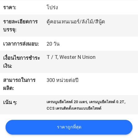
เกี่ยว
ราคา:
โปร่ง
กับ
รายละเอียดการ
ตู้คอนเทนเนอร์/ลังไม้/สีนู้ด
เรา
บรรจุ:
เวลาการส่งมอบ:
20 วัน
ทัวร์
T / T, Wester N Union
เงื่อนไขการชำระ
โรงงาน
เงิน:
สามารถในการ
300 หน่วยต่อปี
การ
ผลิต:
,
,
ควบคุม
เน้น ๆ:
เครนบูมยืดไสลด์ 20 เมตร
เครนบูมยืดไสลด์ 0.2T
CCS เครนติดตั้งเครนแบบยืดไสลด์
คุณภาพ
ราคาถูกที่สุด