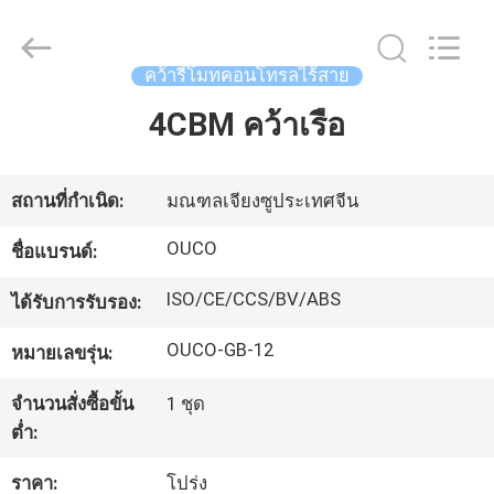
WUXI
OUCO
INTERNATIONAL
GROUP
CO.,
คว้ารีโมทคอนโทรลไร้สาย
LTD.
All
Rights
4CBM คว้าเรือ
บ้าน
Reserved.
สินค้า
สถานที่กำเนิด:
มณฑลเจียงซูประเทศจีน
OUCO
ชื่อแบรนด์:
วิดีโอ
ISO/CE/CCS/BV/ABS
ได้รับการรับรอง:
OUCO-GB-12
หมายเลขรุ่น:
รายการ
จำนวนสั่งซื้อขั้น
1 ชุด
VR
ต่ำ:
ราคา:
โปร่ง