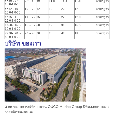
YK30-J9 ~
9 ~ 18
30
11.5
18.5
11.5
มาตรฐาน
18.0-1.0-00
YK32-J10 ~
10 ~ 20
32
12
20
12
มาตรฐาน
20.0-1.0-00
YK35-J11 ~
11 ~ 22
35
13
22
12.8
มาตรฐาน
22.0-1.0-00
YK50-J16 ~
16 ~ 32
50
19
31
15.5
มาตรฐาน
32.0-1.0-00
YK70-J20 ~
20 ~ 40
70
28
42
18
มาตรฐาน
40.0-1.0-00
บริษัท ของเรา
ด้วยประสบการณ์ที่ยาวนาน OUCO Marine Group มีทีมออกแบบและ
การผลิตของตนเอง