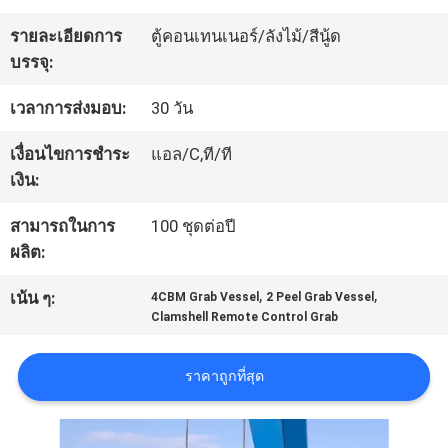
เกี่ยว
รายละเอียดการ
ตู้คอนเทนเนอร์/ลังไม้/สีนู้ด
กับ
บรรจุ:
เรา
เวลาการส่งมอบ:
30 วัน
เงื่อนไขการชำระ
แอล/C,ที/ที
ทัวร์
เงิน:
โรงงาน
สามารถในการ
100 ชุดต่อปี
ผลิต:
การ
,
,
เน้น ๆ:
4CBM Grab Vessel
2 Peel Grab Vessel
Clamshell Remote Control Grab
ควบคุม
คุณภาพ
ราคาถูกที่สุด