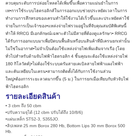
ควบคุมระดับการปล่อยโหลดได้เพิ่มขึ้นเพื่อความแม่นยำในการ
เป็น
เท•การใช้ระบบไฮดรอลิกส์ในการออกแบบช่วยประหยัดเวลาในการ
ทำงานการสึกหรอของเครนทำให้ใช้งานได้เร็วขึ้นและประหยัดค่าใช้
ส่วน
จ่ายในการเป็นเจ้าของ•แหล่งจ่ายไฟรวมอยู่ในที่จับคุณสมบัติพิเศษนี้
ตัว
ทำให้ RRCG มีเอกลักษณ์เฉพาะตัวไม่มีสายที่ต้องดูแลรักษา• RRCG 
ได้รับการออกแบบมาเพื่อปิดบนพื้นดินหรือบนสินค้าที่มีเครนยกเท่านั้น
ไม่ใช่ในอากาศ•ไม่จำเป็นต้องใช้แหล่งจ่ายไฟเพิ่มเติมจากเรือ (โดย
ทั่วไปสำหรับด้ามจับไฟฟ้าไฮดรอลิก 4 ชิ้นคุณจะต้องใช้แหล่งจ่ายไฟ 
180 กิโลวัตต์)•ไม่ต้องใช้ระบบดรัมสายเคเบิลสายไฟฟ้าแผงไฟฟ้า
และคันเหยียบในเครน•สามารถติดตั้งได้กับการใช้งานส่วน
ใหญ่•ต้องการระยะลวดมากขึ้น (5 ม.) ในการยกเมื่อเทียบกับหัวจับไฟ
ฟ้าไฮดรอลิก
รายละเอียดสินค้า
• 3 cbm ถึง 50 cbm
•ปรับความจุได้ (12 cbm ปรับได้ถึง 10/8/6)
•แผ่นเหล็ก ST52-3, S355JO.
•ลิปเพลท 25 mm Borox 280 Hb, Bottom Lips 30 mm Borox 500
Hb.