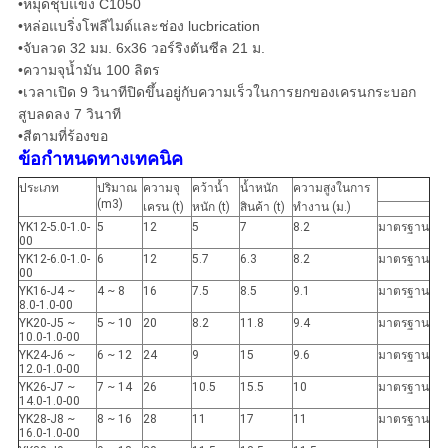
•หมุดชุบแข็ง C1050
•หล่อแบริ่งโพลีไมด์และช่อง lucbrication
•จับลวด 32 มม. 6x36 วอร์ริงตันซีล 21 ม.
•ความจุน้ำมัน 100 ลิตร
•เวลาเปิด 9 วินาทีปิดขึ้นอยู่กับความเร็วในการยกของเครนกระบอก
สูบลดลง 7 วินาที
•สีตามที่ร้องขอ
ข้อกำหนดทางเทคนิค
ประเภท
ปริมาณ
ความจุ
คว้าน้ำ
น้ำหนัก
ความสูงในการ
(m3)
เครน (t)
หนัก (t)
สินค้า (t)
ทำงาน (ม.)
YK12-5.0-1.0-
5
12
5
7
8.2
มาตรฐาน
00
YK12-6.0-1.0-
6
12
5.7
6.3
8.2
มาตรฐาน
00
YK16-J4 ~
4 ~ 8
16
7.5
8.5
9.1
มาตรฐาน
8.0-1.0-00
YK20-J5 ~
5 ~ 10
20
8.2
11.8
9.4
มาตรฐาน
10.0-1.0-00
YK24-J6 ~
6 ~ 12
24
9
15
9.6
มาตรฐาน
12.0-1.0-00
YK26-J7 ~
7 ~ 14
26
10.5
15.5
10
มาตรฐาน
14.0-1.0-00
YK28-J8 ~
8 ~ 16
28
11
17
11
มาตรฐาน
16.0-1.0-00