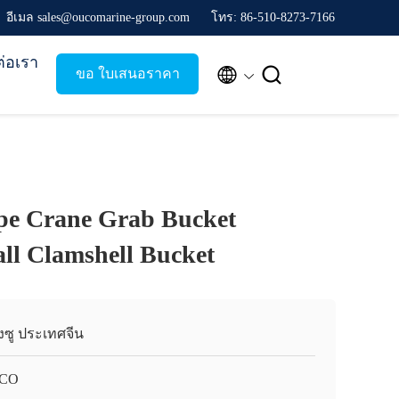
อีเมล sales@oucomarine-group.com
โทร: 86-510-8273-7166
ต่อเรา


ขอ ใบเสนอราคา
ope Crane Grab Bucket
ll Clamshell Bucket
ยงซู ประเทศจีน
CO