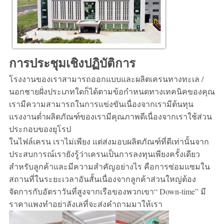
การประชุมเชิงปฏิบัติการ
โรงงานของเราสามารถออกแบบและผลิตเครนทางทะเล /
นอกชายฝั่งประเภทใดก็ได้ตามข้อกำหนดทางเทคนิคของคุณ
เรามีความสามารถในการแข่งขันเนื่องจากเรามีต้นทุน
แรงงานต่ำผลิตภัณฑ์ของเรามีคุณภาพดีเนื่องจากเราใช้ส่วน
ประกอบของยุโรป
ในไฟล์
เครน
เราไม่เพียง แต่ส่งมอบผลิตภัณฑ์ที่ดีเท่านั้นจาก
ประสบการณ์เรายังรู้ว่าเครนเป็นการลงทุนเพียงครั้งเดียว
สำหรับลูกค้า
และมีความสำคัญอย่างไร
คือการซ่อมแซมใน
สถานที่ในระยะเวลาอันสั้นเนื่องจากลูกค้าส่วนใหญ่ต้อง
จัดการกับอัตราวันที่สูงจากเรือของพวกเขา“ Down-time” มี
ราคาแพงทำ
อย่าลังเลที่จะส่งคำถามมาให้เรา