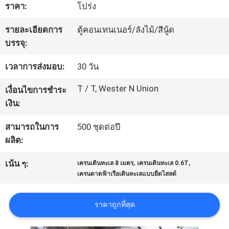
เกี่ยว
ราคา:
โปร่ง
กับ
รายละเอียดการ
ตู้คอนเทนเนอร์/ลังไม้/สีนู้ด
บรรจุ:
เรา
เวลาการส่งมอบ:
30 วัน
ทัวร์
T / T, Wester N Union
เงื่อนไขการชำระ
เงิน:
โรงงาน
สามารถในการ
500 ชุดต่อปี
ผลิต:
การ
,
,
เน้น ๆ:
เครนเดินทะเล 8 เมตร
เครนเดินทะเล 0.6T
ควบคุม
เครนดาดฟ้าเรือเดินทะเลแบบยืดไสลด์
คุณภาพ
ราคาถูกที่สุด