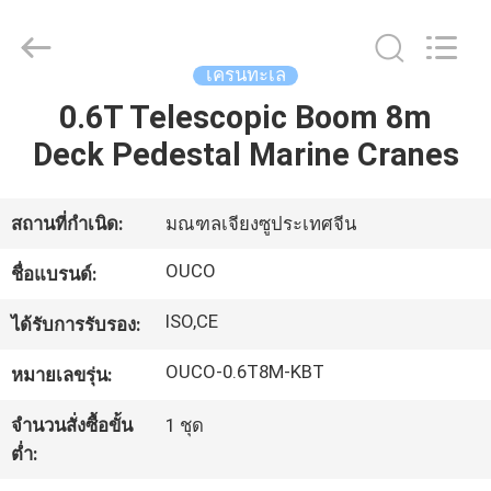
WUXI
OUCO
INTERNATIONAL
GROUP
CO.,
เครนทะเล
LTD.
All
0.6T Telescopic Boom 8m
Rights
บ้าน
Reserved.
Deck Pedestal Marine Cranes
สินค้า
สถานที่กำเนิด:
มณฑลเจียงซูประเทศจีน
OUCO
ชื่อแบรนด์:
วิดีโอ
ISO,CE
ได้รับการรับรอง:
รายการ
OUCO-0.6T8M-KBT
หมายเลขรุ่น:
VR
จำนวนสั่งซื้อขั้น
1 ชุด
ต่ำ: